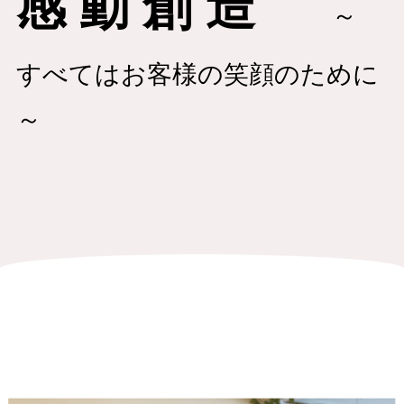
感 動 創 造
～
すべてはお客様の笑顔のために
～